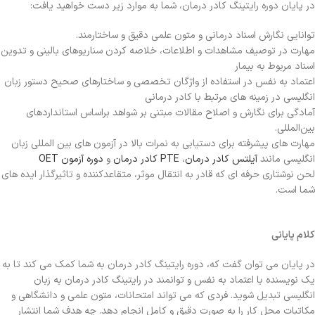
در پایان دوره رایتینگ کادر درمان، شما به موارد زیر دست خواهید یافت:
توانایی نگارش اسناد درمانی و متون علمی دقیق و ساختارمند.
مهارت در توصیف مشاهدات و اطلاعات، خلاصه کردن سناریوهای بالینی و تدوین
اسناد مربوط به بیمار
اعتماد به نفس در استفاده از واژگان تخصصی و ساختارهای صحیح دستور زبان
انگلیسی در زمینه‌ های مرتبط با کادر درمانی
آمادگی برای نگارش و اصلاح مقالات مبتنی بر شواهد براساس استانداردهای
بین‌المللی.
مهارت‌ های پیشرفته برای دستیابی به نمرات بالا در آزمون‌ های بین‌ المللی زبان
انگلیسی مانند
آیلتس کادر درمان
،
PTE کادر درمان
و
دوره آزمون OET
لحن نوشتاری حرفه‌ ای که قادر به انتقال موثر، متقاعدکننده و تاثیرگذار ایده‌ های
شما است.
کلام پایانی
در پایان می توان گفت که، دوره رایتینگ کادر درمان به شما کمک می‌ کند تا به
یک نویسنده با اعتماد به نفس و توانمند در رایتینگ کادر درمان به زبان
انگلیسی تبدیل شوید. فردی که می‌ تواند امتحانات، متون علمی و دانشگاهی و
مکاتبات محل کار را به صورت دقیق و کامل انجام دهد. چه هدف شما انتشار