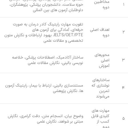
مخاطبین
۱
حوزه سلامت، دانشجویان پزشکی، پژوهشگران،
دوره
داوطلبان آزمون‌ های بین‌ المللی
تقویت مهارت رایتینگ کادر درمان به صورت
اهداف اصلی
حرفه‌ای، آمادگی برای آزمون‌ های
۲
دوره
IELTS/OET/PTE، بهبود ارتباطات و نگارش متون
تخصصی و مقالات علمی
محورهای
ساختار آکادمیک، اصطلاحات پزشکی، خلاصه‌
۳
اصلی
نویسی بالینی، نگارش مقالات علمی
آموزش
ساختارهای
نوشتاری که
مستندسازی بالینی، ارتباط با بیمار، رایتینگ آزمون
۴
تمرین
ها، نگارش پژوهشی
می‌شوند
مهارت‌ های
کلیدی قابل
وضوح بیان، انسجام متن، دقت گرامری، نگارش
۵
کسب از
مبتنی بر شواهد، نگارش علمی
دوره