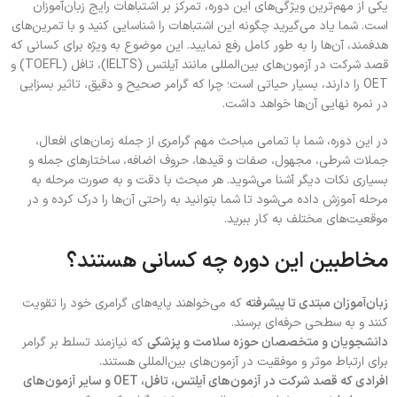
یکی از مهم‌ترین ویژگی‌های این دوره، تمرکز بر اشتباهات رایج زبان‌آموزان
است
.
شما یاد می‌گیرید چگونه این اشتباهات را شناسایی کنید و با تمرین‌های
هدفمند، آن‌ها را به طور کامل رفع نمایید
.
این موضوع به ویژه برای کسانی که
قصد شرکت در آزمون‌های بین‌المللی مانند آیلتس
(IELTS)
، تافل
(TOEFL)
و
OET
را دارند، بسیار حیاتی است؛ چرا که گرامر صحیح و دقیق، تاثیر بسزایی
در نمره نهایی آن‌ها خواهد داشت
.
در این دوره، شما با تمامی مباحث مهم گرامری از جمله زمان‌های افعال،
جملات شرطی، مجهول، صفات و قیدها، حروف اضافه، ساختارهای جمله و
بسیاری نکات دیگر آشنا می‌شوید
.
هر مبحث با دقت و به صورت مرحله به
مرحله آموزش داده می‌شود تا شما بتوانید به راحتی آن‌ها را درک کرده و در
موقعیت‌های مختلف به کار ببرید
.
مخاطبین
این
دوره
چه
کسانی
هستند؟
زبان‌آموزان
مبتدی
تا
پیشرفته
که می‌خواهند پایه‌های گرامری خود را تقویت
کنند و به سطحی حرفه‌ای برسند
.
دانشجویان
و
متخصصان
حوزه
سلامت
و
پزشکی
که نیازمند تسلط بر گرامر
برای ارتباط موثر و موفقیت در آزمون‌های بین‌المللی هستند
.
افرادی
که
قصد
شرکت
در
آزمون‌های
آیلتس،
تافل،
OET
و
سایر
آزمون‌های