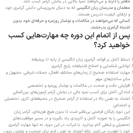
معتبر
را
دارند
و می‌خواهند نمره بالایی در بخش گرامر کسب کنند
.
معلمان
و
مدرسان
زبان
انگلیسی
که به دنبال به‌روزرسانی دانش گرامری خود
و ارتقای کیفیت تدریس هستند
.
کسانی
که
می‌خواهند
در
مکالمات
و
نوشتار
روزمره
و
حرفه‌ای
خود
بدون
اشتباه
گرامری
بدرخشند
.
پس
از
اتمام
این
دوره
چه
مهارت‌هایی
کسب
خواهید
کرد؟
تسلط کامل بر قواعد گرامری زبان انگلیسی از پایه تا پیشرفته
توانایی شناسایی و اصلاح اشتباهات رایج گرامری
مهارت استفاده صحیح از زمان‌های مختلف افعال، جملات شرطی، مجهول و
سایر ساختارهای مهم
افزایش دقت و صحت در مکالمات و نوشتار روزمره و تخصصی
آمادگی کامل برای کسب نمره عالی در بخش گرامر آزمون‌های بین‌المللی
اعتماد به نفس بالا در استفاده از گرامر صحیح در محیط‌های کاری، تحصیلی
و اجتماعی
این دوره رایگان فرصتی بی‌نظیر است تا بدون هیچ هزینه‌ای، گرامر زبان
انگلیسی را به صورت کامل و کاربردی یاد بگیرید و در مسیر موفقیت‌های
تحصیلی و شغلی گام بردارید
.
با شرکت در این دوره، نه تنها مهارت گرامری
خود را تقویت می‌کنید، بلکه اعتماد به نفس لازم برای صحبت و نوشتن بدون